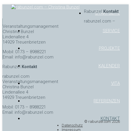
Rabunzel.
Kontakt
STARTSEITE
rabunzel.com –
Veranstaltungsmanagement
SERVICE
Christina Bunzel
Lindenallee 4
14929 Treuenbrietzen
PROJEKTE
Mobil: 0173 – 8988221
Email: info@rabunzel.com
KALENDER
Rabunzel.
Kontakt
rabunzel.com
Veranstaltungsmanagement
VITA
Christina Bunzel
Lindenallee 4
14929 Treuenbrietzen
REFERENZEN
Mobil: 0173 – 8988221
Email: info@rabunzel.com
KONTAKT
© rabunzel.com 2026
Datenschutz
Impressum