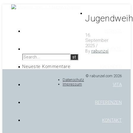
STARTSEITE
Jugendweih
SERVICE
16.
September
2025
/
PROJEKTE
By
rabunzel
Neueste Kommentare
KALENDER
© rabunzel.com 2026
Datenschutz
VITA
Impressum
REFERENZEN
KONTAKT